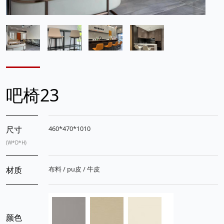
吧椅23
尺寸
460*470*1010
(W*D*H)
材质
布料 / pu皮 / 牛皮
颜色