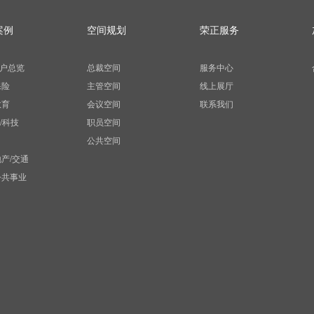
案例
空间规划
荣正服务
户总览
总裁空间
服务中心
保险
主管空间
线上展厅
教育
会议空间
联系我们
信/科技
职员空间
公共空间
地产/交通
公共事业