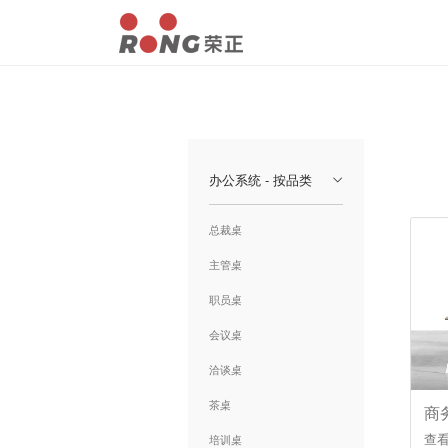
办公系统 - 按品类
总裁桌
主管桌
职员桌
会议桌
洽谈桌
茶桌
商务
查
培训桌