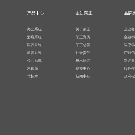
产品中心
走进荣正
品牌
办公系统
关于荣正
企业客
酒店系统
荣正资质
金融/
医养系统
荣正慈善
医疗/
教育系统
社会责任
IT/通
公共系统
技术研究
制造业
木饰面
视频中心
服务/
竹楠木
新闻中心
政府/