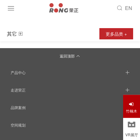
EN
其它
更多品类 +
返回顶部
产品中心
走进荣正
品牌案例
竹楠木
空间规划
VR展厅