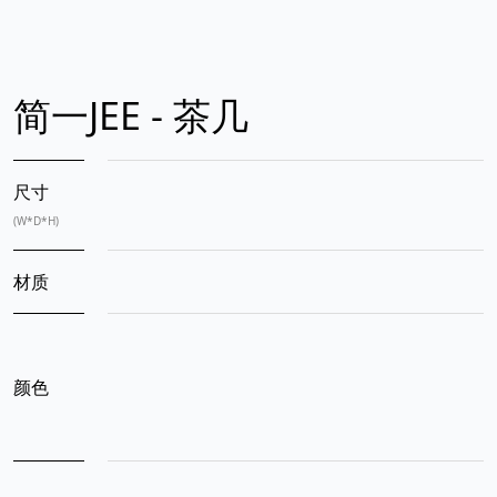
简一JEE - 茶几
尺寸
(W*D*H)
材质
颜色