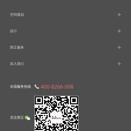
空间规划
设计
荣正服务
加入我们
400-8266-008
全国服务热线
关注荣正