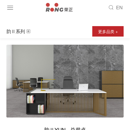
EN
韵Ⅱ系列
更多品类 +
韵ⅡYUN - 总裁桌